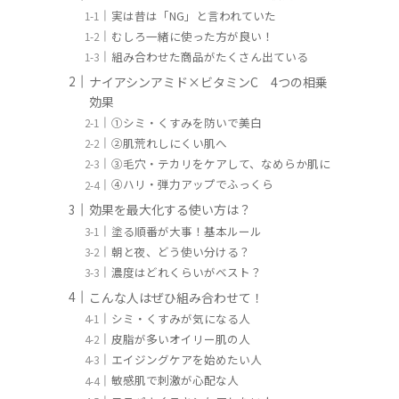
実は昔は「NG」と言われていた
むしろ一緒に使った方が良い！
組み合わせた商品がたくさん出ている
ナイアシンアミド×ビタミンC 4つの相乗
効果
①シミ・くすみを防いで美白
②肌荒れしにくい肌へ
③毛穴・テカリをケアして、なめらか肌に
④ハリ・弾力アップでふっくら
効果を最大化する使い方は？
塗る順番が大事！基本ルール
朝と夜、どう使い分ける？
濃度はどれくらいがベスト？
こんな人はぜひ組み合わせて！
シミ・くすみが気になる人
皮脂が多いオイリー肌の人
エイジングケアを始めたい人
敏感肌で刺激が心配な人