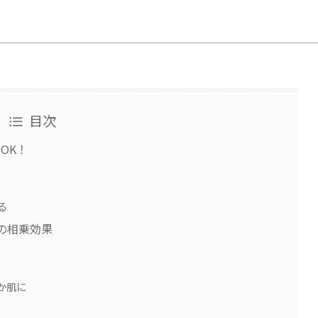
目次
OK！
る
の相乗効果
か肌に