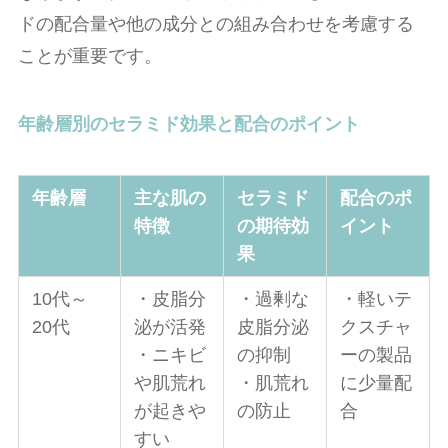
ドの配合量や他の成分との組み合わせを考慮する
ことが重要です。
年齢層別のセラミド効果と配合のポイント
年齢層
主な肌の
セラミド
配合のポ
特徴
の期待効
イント
果
10代～
・皮脂分
・過剰な
・軽いテ
20代
泌が活発
皮脂分泌
クスチャ
・ニキビ
の抑制
ーの製品
や肌荒れ
・肌荒れ
に少量配
が起きや
の防止
合
すい