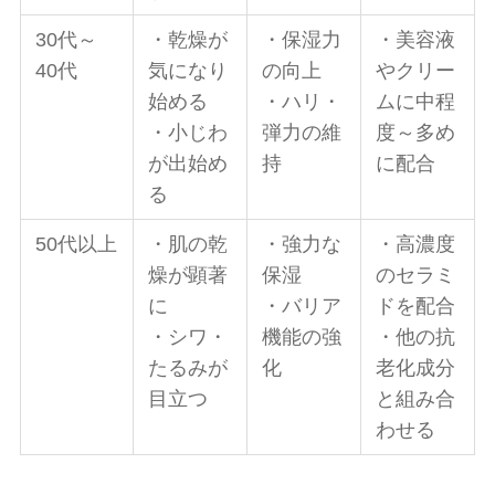
30代～
・乾燥が
・保湿力
・美容液
40代
気になり
の向上
やクリー
始める
・ハリ・
ムに中程
・小じわ
弾力の維
度～多め
が出始め
持
に配合
る
50代以上
・肌の乾
・強力な
・高濃度
燥が顕著
保湿
のセラミ
に
・バリア
ドを配合
・シワ・
機能の強
・他の抗
たるみが
化
老化成分
目立つ
と組み合
わせる